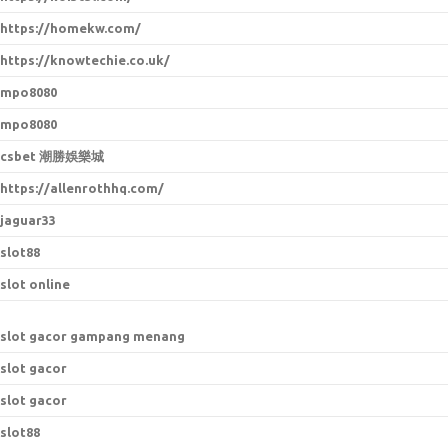
https://homekw.com/
https://knowtechie.co.uk/
mpo8080
mpo8080
csbet 潮勝娛樂城
https://allenrothhq.com/
jaguar33
slot88
slot online
slot gacor gampang menang
slot gacor
slot gacor
slot88