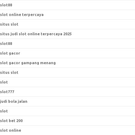
slot88
slot online terpercaya
situs slot
situs judi slot online terpercaya 2025
slot88
slot gacor
slot gacor gampang menang
situs slot
slot
slot777
judi bola jalan
slot
slot bet 200
slot online