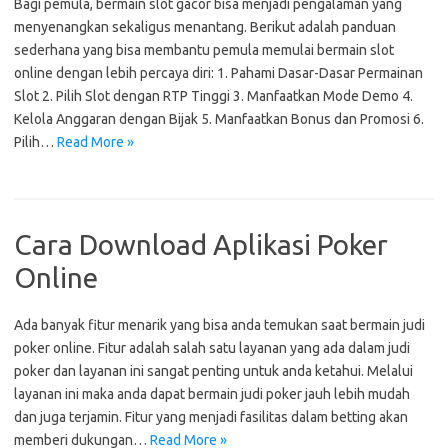
Bagi pemula, bermain slot gacor bisa menjadi pengalaman yang
menyenangkan sekaligus menantang. Berikut adalah panduan
sederhana yang bisa membantu pemula memulai bermain slot
online dengan lebih percaya diri: 1. Pahami Dasar-Dasar Permainan
Slot 2. Pilih Slot dengan RTP Tinggi 3. Manfaatkan Mode Demo 4.
Kelola Anggaran dengan Bijak 5. Manfaatkan Bonus dan Promosi 6.
Pilih…
Read More »
Cara Download Aplikasi Poker
Online
Ada banyak fitur menarik yang bisa anda temukan saat bermain judi
poker online. Fitur adalah salah satu layanan yang ada dalam judi
poker dan layanan ini sangat penting untuk anda ketahui. Melalui
layanan ini maka anda dapat bermain judi poker jauh lebih mudah
dan juga terjamin. Fitur yang menjadi fasilitas dalam betting akan
memberi dukungan…
Read More »