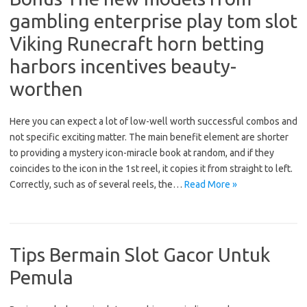
gambling enterprise play tom slot
Viking Runecraft horn betting
harbors incentives beauty-
worthen
Here you can expect a lot of low-well worth successful combos and
not specific exciting matter. The main benefit element are shorter
to providing a mystery icon-miracle book at random, and if they
coincides to the icon in the 1st reel, it copies it from straight to left.
Correctly, such as of several reels, the…
Read More »
Tips Bermain Slot Gacor Untuk
Pemula