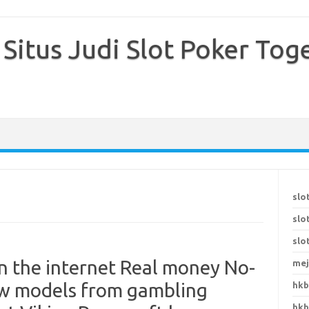
Situs Judi Slot Poker Tog
slo
slo
slo
n the internet Real money No-
mej
w models from gambling
hk
hk