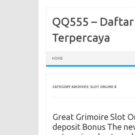
Skip
to
content
QQ555 – Daftar 
Terpercaya
HOME
CATEGORY ARCHIVES:
SLOT ONLINE 8
Great Grimoire Slot O
deposit Bonus The ne