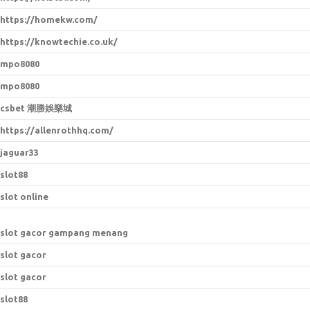
https://homekw.com/
https://knowtechie.co.uk/
mpo8080
mpo8080
csbet 潮勝娛樂城
https://allenrothhq.com/
jaguar33
slot88
slot online
slot gacor gampang menang
slot gacor
slot gacor
slot88