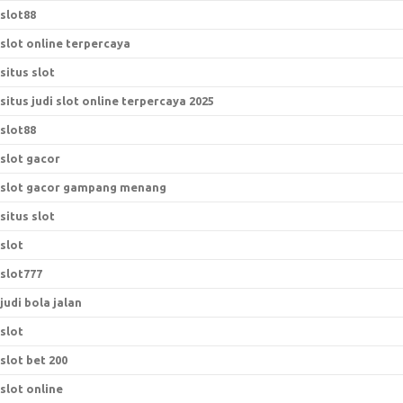
slot88
slot online terpercaya
situs slot
situs judi slot online terpercaya 2025
slot88
slot gacor
slot gacor gampang menang
situs slot
slot
slot777
judi bola jalan
slot
slot bet 200
slot online