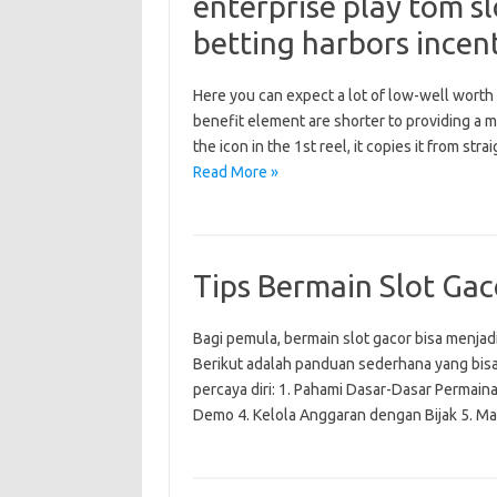
enterprise play tom s
betting harbors ince
Here you can expect a lot of low-well worth
benefit element are shorter to providing a m
the icon in the 1st reel, it copies it from str
Read More »
Tips Bermain Slot Ga
Bagi pemula, bermain slot gacor bisa menj
Berikut adalah panduan sederhana yang bis
percaya diri: 1. Pahami Dasar-Dasar Permain
Demo 4. Kelola Anggaran dengan Bijak 5. M