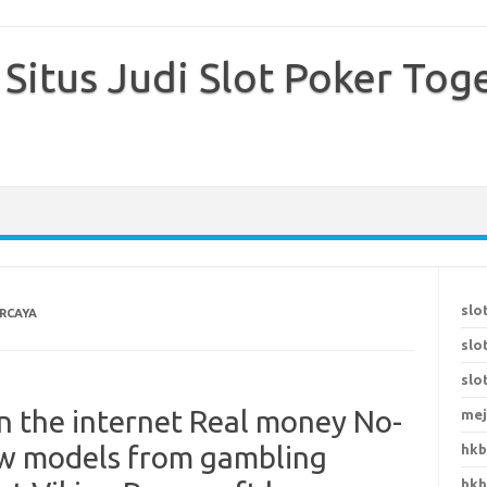
Situs Judi Slot Poker Tog
slo
ERCAYA
slo
slo
n the internet Real money No-
mej
w models from gambling
hk
hk