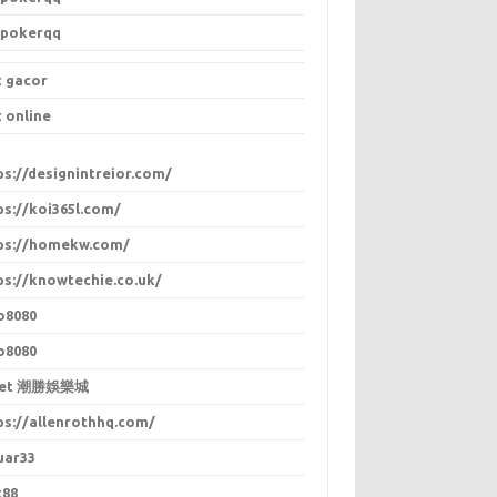
bpokerqq
t gacor
t online
ps://designintreior.com/
ps://koi365l.com/
ps://homekw.com/
ps://knowtechie.co.uk/
o8080
o8080
bet 潮勝娛樂城
ps://allenrothhq.com/
uar33
t88