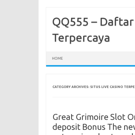
Skip
to
content
QQ555 – Daftar 
Terpercaya
HOME
CATEGORY ARCHIVES:
SITUS LIVE CASINO TERP
Great Grimoire Slot O
deposit Bonus The ne