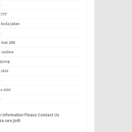
t
t777
i bola jalan
t
t bet 200
t online
hjong
 slot
t
us slot
t
r Information Please
Contact Us
sa seo judi