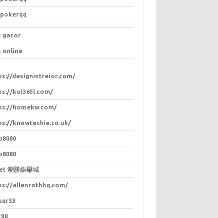
bpokerqq
t gacor
t online
ps://designintreior.com/
ps://koi365l.com/
ps://homekw.com/
ps://knowtechie.co.uk/
o8080
o8080
bet 潮勝娛樂城
ps://allenrothhq.com/
uar33
t88