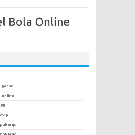
el Bola Online
t gacor
t online
t88
avip
bpokerqq
bpokerqq