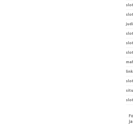
slo
slo
jud
slo
slo
slo
ma
link
slo
sit
slo
Fo
ja