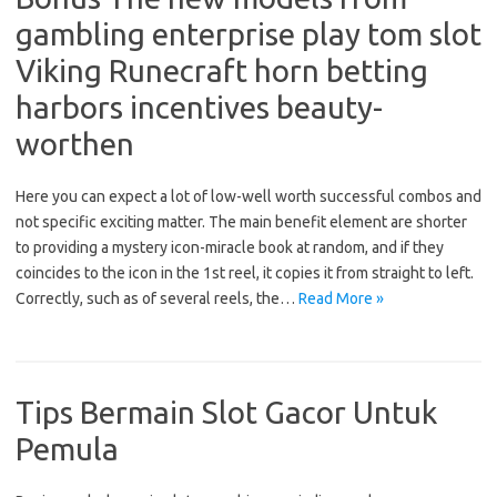
gambling enterprise play tom slot
Viking Runecraft horn betting
harbors incentives beauty-
worthen
Here you can expect a lot of low-well worth successful combos and
not specific exciting matter. The main benefit element are shorter
to providing a mystery icon-miracle book at random, and if they
coincides to the icon in the 1st reel, it copies it from straight to left.
Correctly, such as of several reels, the…
Read More »
Tips Bermain Slot Gacor Untuk
Pemula