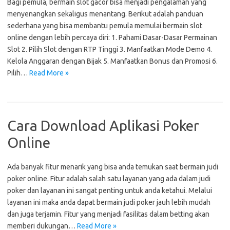
Bagi pemula, bermain slot gacor bisa menjadi pengalaman yang
menyenangkan sekaligus menantang. Berikut adalah panduan
sederhana yang bisa membantu pemula memulai bermain slot
online dengan lebih percaya diri: 1. Pahami Dasar-Dasar Permainan
Slot 2. Pilih Slot dengan RTP Tinggi 3. Manfaatkan Mode Demo 4.
Kelola Anggaran dengan Bijak 5. Manfaatkan Bonus dan Promosi 6.
Pilih…
Read More »
Cara Download Aplikasi Poker
Online
Ada banyak fitur menarik yang bisa anda temukan saat bermain judi
poker online. Fitur adalah salah satu layanan yang ada dalam judi
poker dan layanan ini sangat penting untuk anda ketahui. Melalui
layanan ini maka anda dapat bermain judi poker jauh lebih mudah
dan juga terjamin. Fitur yang menjadi fasilitas dalam betting akan
memberi dukungan…
Read More »