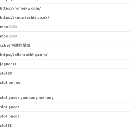
https://homekw.com/
https://knowtechie.co.uk/
mpo8080
mpo8080
csbet 潮勝娛樂城
https://allenrothhq.com/
jaguar33
slot88
slot online
slot gacor gampang menang
slot gacor
slot gacor
slot88