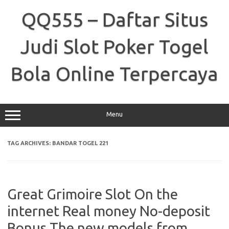
Skip
to
QQ555 – Daftar Situs
content
Judi Slot Poker Togel
Bola Online Terpercaya
Menu
TAG ARCHIVES:
BANDAR TOGEL 221
Great Grimoire Slot On the
internet Real money No-deposit
Bonus The new models from