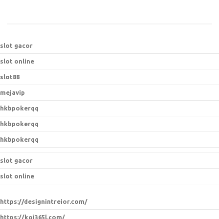
slot gacor
slot online
slot88
mejavip
hkbpokerqq
hkbpokerqq
hkbpokerqq
slot gacor
slot online
https://designintreior.com/
https://koi365l.com/