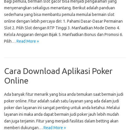
Bagi pemula, bermain slot gacor bisa menjadi pengalaman yang
menyenangkan sekaligus menantang. Berikut adalah panduan
sederhana yang bisa membantu pemula memulai bermain slot
online dengan lebih percaya diri: 1. Pahami Dasar-Dasar Permainan
Slot 2. Pilih Slot dengan RTP Tinggi 3. Manfaatkan Mode Demo 4.
Kelola Anggaran dengan Bijak 5. Manfaatkan Bonus dan Promosi 6.
Pilih…
Read More »
Cara Download Aplikasi Poker
Online
Ada banyak fitur menarik yang bisa anda temukan saat bermain judi
poker online. Fitur adalah salah satu layanan yang ada dalam judi
poker dan layanan ini sangat penting untuk anda ketahui. Melalui
layanan ini maka anda dapat bermain judi poker jauh lebih mudah
dan juga terjamin. Fitur yang menjadi fasilitas dalam betting akan
memberi dukungan…
Read More »