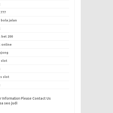
t
t777
i bola jalan
t
t bet 200
t online
hjong
 slot
t
us slot
t
r Information Please
Contact Us
sa seo judi