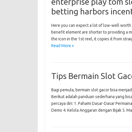
enterprise play tom s
betting harbors ince
Here you can expect a lot of low-well worth
benefit element are shorter to providing a m
the icon in the 1st reel, it copies it from str
Read More »
Tips Bermain Slot Ga
Bagi pemula, bermain slot gacor bisa menj
Berikut adalah panduan sederhana yang bis
percaya diri: 1. Pahami Dasar-Dasar Permain
Demo 4. Kelola Anggaran dengan Bijak 5. M