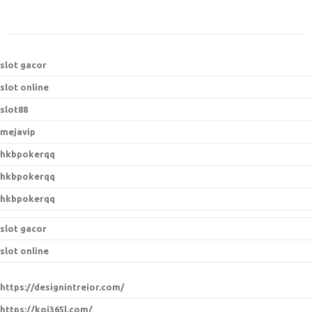
slot gacor
slot online
slot88
mejavip
hkbpokerqq
hkbpokerqq
hkbpokerqq
slot gacor
slot online
https://designintreior.com/
https://koi365l.com/