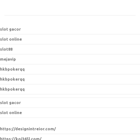
slot gacor
slot online
slot88
mejavip
hkbpokerqq
hkbpokerqq
hkbpokerqq
slot gacor
slot online
https://designintreior.com/
https://koi365l.com/