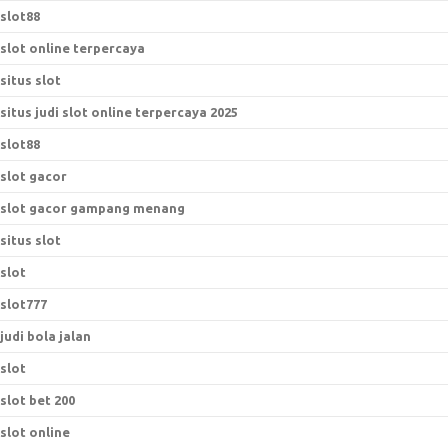
slot88
slot online terpercaya
situs slot
situs judi slot online terpercaya 2025
slot88
slot gacor
slot gacor gampang menang
situs slot
slot
slot777
judi bola jalan
slot
slot bet 200
slot online