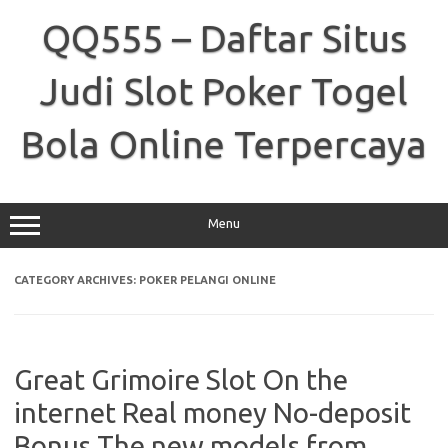
Skip
to
QQ555 – Daftar Situs
content
Judi Slot Poker Togel
Bola Online Terpercaya
Menu
CATEGORY ARCHIVES:
POKER PELANGI ONLINE
Great Grimoire Slot On the
internet Real money No-deposit
Bonus The new models from