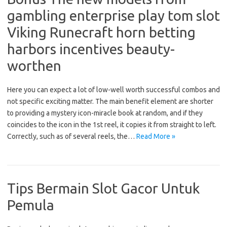
gambling enterprise play tom slot
Viking Runecraft horn betting
harbors incentives beauty-
worthen
Here you can expect a lot of low-well worth successful combos and
not specific exciting matter. The main benefit element are shorter
to providing a mystery icon-miracle book at random, and if they
coincides to the icon in the 1st reel, it copies it from straight to left.
Correctly, such as of several reels, the…
Read More »
Tips Bermain Slot Gacor Untuk
Pemula