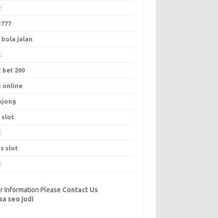
t
t777
i bola jalan
t
t bet 200
t online
hjong
 slot
t
us slot
t
r Information Please
Contact Us
sa seo judi