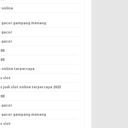
t online
t gacor gampang menang
t gacor
t gacor
t88
t88
t online terpercaya
us slot
us judi slot online terpercaya 2025
t88
t gacor
t gacor gampang menang
us slot