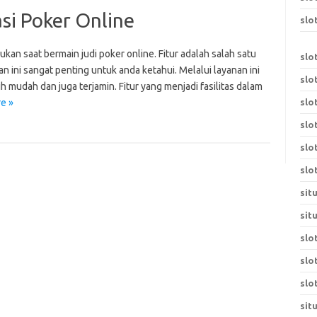
si Poker Online
slo
kan saat bermain judi poker online. Fitur adalah salah satu
slo
n ini sangat penting untuk anda ketahui. Melalui layanan ini
slo
h mudah dan juga terjamin. Fitur yang menjadi fasilitas dalam
e »
slo
slo
slo
slo
sit
sit
slo
slo
slo
sit