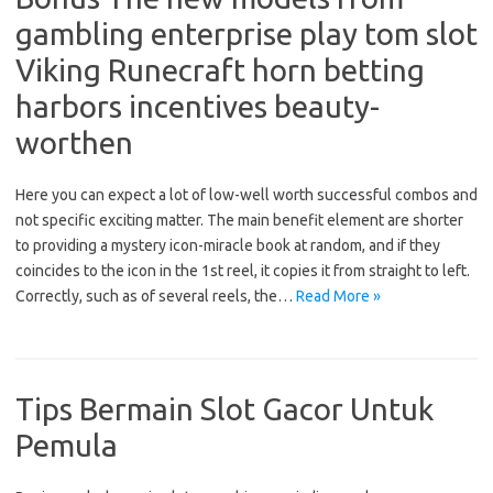
gambling enterprise play tom slot
Viking Runecraft horn betting
harbors incentives beauty-
worthen
Here you can expect a lot of low-well worth successful combos and
not specific exciting matter. The main benefit element are shorter
to providing a mystery icon-miracle book at random, and if they
coincides to the icon in the 1st reel, it copies it from straight to left.
Correctly, such as of several reels, the…
Read More »
Tips Bermain Slot Gacor Untuk
Pemula