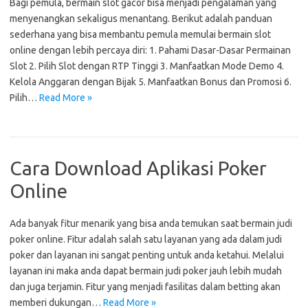
Bagi pemula, bermain slot gacor bisa menjadi pengalaman yang
menyenangkan sekaligus menantang. Berikut adalah panduan
sederhana yang bisa membantu pemula memulai bermain slot
online dengan lebih percaya diri: 1. Pahami Dasar-Dasar Permainan
Slot 2. Pilih Slot dengan RTP Tinggi 3. Manfaatkan Mode Demo 4.
Kelola Anggaran dengan Bijak 5. Manfaatkan Bonus dan Promosi 6.
Pilih…
Read More »
Cara Download Aplikasi Poker
Online
Ada banyak fitur menarik yang bisa anda temukan saat bermain judi
poker online. Fitur adalah salah satu layanan yang ada dalam judi
poker dan layanan ini sangat penting untuk anda ketahui. Melalui
layanan ini maka anda dapat bermain judi poker jauh lebih mudah
dan juga terjamin. Fitur yang menjadi fasilitas dalam betting akan
memberi dukungan…
Read More »