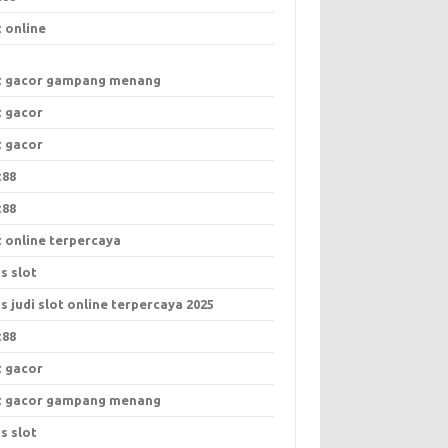
t online
t gacor gampang menang
t gacor
t gacor
t88
t88
t online terpercaya
us slot
us judi slot online terpercaya 2025
t88
t gacor
t gacor gampang menang
us slot