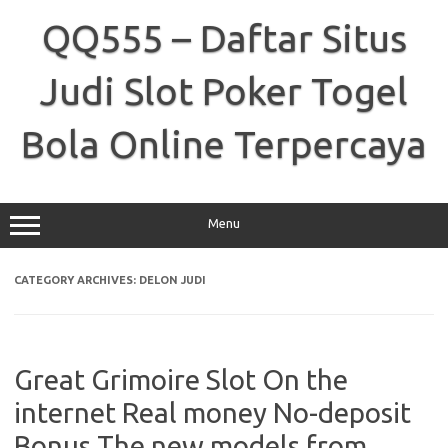
Skip
to
QQ555 – Daftar Situs
content
Judi Slot Poker Togel
Bola Online Terpercaya
Menu
CATEGORY ARCHIVES:
DELON JUDI
Great Grimoire Slot On the
internet Real money No-deposit
Bonus The new models from