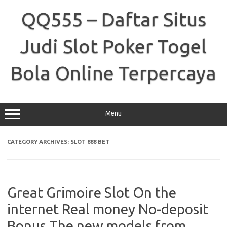
Skip
to
QQ555 – Daftar Situs
content
Judi Slot Poker Togel
Bola Online Terpercaya
Menu
CATEGORY ARCHIVES:
SLOT 888 BET
Great Grimoire Slot On the
internet Real money No-deposit
Bonus The new models from