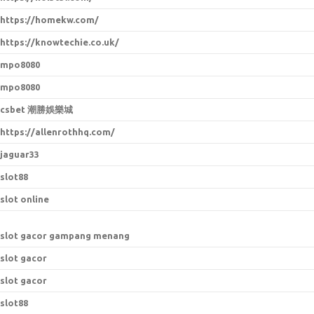
https://homekw.com/
https://knowtechie.co.uk/
mpo8080
mpo8080
csbet 潮勝娛樂城
https://allenrothhq.com/
jaguar33
slot88
slot online
slot gacor gampang menang
slot gacor
slot gacor
slot88