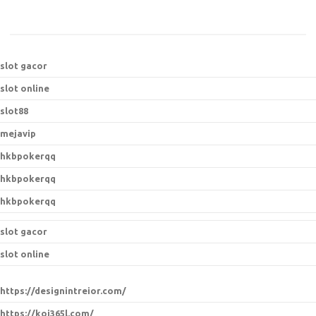
slot gacor
slot online
slot88
mejavip
hkbpokerqq
hkbpokerqq
hkbpokerqq
slot gacor
slot online
https://designintreior.com/
https://koi365l.com/