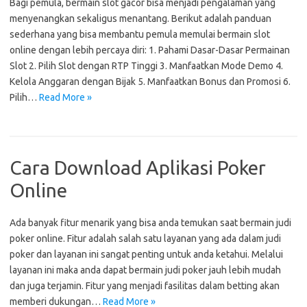
Bagi pemula, bermain slot gacor bisa menjadi pengalaman yang
menyenangkan sekaligus menantang. Berikut adalah panduan
sederhana yang bisa membantu pemula memulai bermain slot
online dengan lebih percaya diri: 1. Pahami Dasar-Dasar Permainan
Slot 2. Pilih Slot dengan RTP Tinggi 3. Manfaatkan Mode Demo 4.
Kelola Anggaran dengan Bijak 5. Manfaatkan Bonus dan Promosi 6.
Pilih…
Read More »
Cara Download Aplikasi Poker
Online
Ada banyak fitur menarik yang bisa anda temukan saat bermain judi
poker online. Fitur adalah salah satu layanan yang ada dalam judi
poker dan layanan ini sangat penting untuk anda ketahui. Melalui
layanan ini maka anda dapat bermain judi poker jauh lebih mudah
dan juga terjamin. Fitur yang menjadi fasilitas dalam betting akan
memberi dukungan…
Read More »