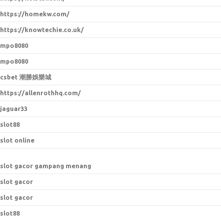
https://homekw.com/
https://knowtechie.co.uk/
mpo8080
mpo8080
csbet 潮勝娛樂城
https://allenrothhq.com/
jaguar33
slot88
slot online
slot gacor gampang menang
slot gacor
slot gacor
slot88