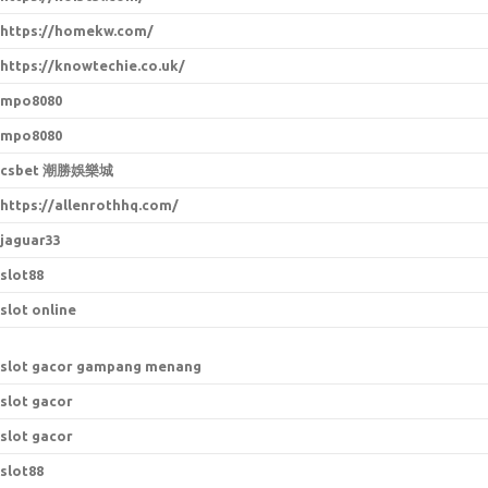
https://homekw.com/
https://knowtechie.co.uk/
mpo8080
mpo8080
csbet 潮勝娛樂城
https://allenrothhq.com/
jaguar33
slot88
slot online
slot gacor gampang menang
slot gacor
slot gacor
slot88