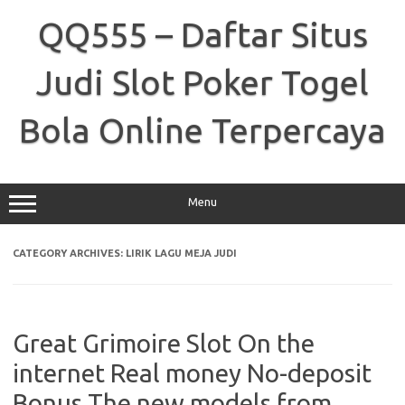
Skip
to
QQ555 – Daftar Situs
content
Judi Slot Poker Togel
Bola Online Terpercaya
Menu
CATEGORY ARCHIVES:
LIRIK LAGU MEJA JUDI
Great Grimoire Slot On the
internet Real money No-deposit
Bonus The new models from