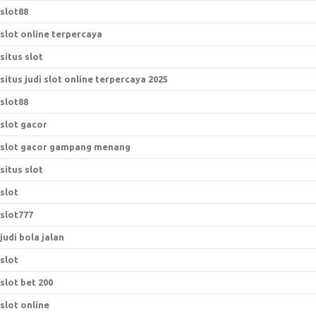
slot88
slot online terpercaya
situs slot
situs judi slot online terpercaya 2025
slot88
slot gacor
slot gacor gampang menang
situs slot
slot
slot777
judi bola jalan
slot
slot bet 200
slot online