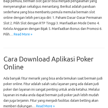
Bagi pemula, bermain slot gacor bisa menjadi pengalaman yang
menyenangkan sekaligus menantang. Berikut adalah panduan
sederhana yang bisa membantu pemula memulai bermain slot
online dengan lebih percaya diri: 1. Pahami Dasar-Dasar Permainan
Slot 2. Pilih Slot dengan RTP Tinggi 3. Manfaatkan Mode Demo 4.
Kelola Anggaran dengan Bijak 5. Manfaatkan Bonus dan Promosi 6.
Pilih…
Read More »
Cara Download Aplikasi Poker
Online
Ada banyak fitur menarik yang bisa anda temukan saat bermain judi
poker online. Fitur adalah salah satu layanan yang ada dalam judi
poker dan layanan ini sangat penting untuk anda ketahui. Melalui
layanan ini maka anda dapat bermain judi poker jauh lebih mudah
dan juga terjamin. Fitur yang menjadi fasilitas dalam betting akan
memberi dukungan…
Read More »