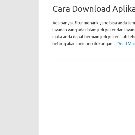
Cara Download Aplika
Ada banyak fitur menarik yang bisa anda temu
layanan yang ada dalam judi poker dan layana
maka anda dapat bermain judi poker jauh lebi
betting akan memberi dukungan…
Read Mor