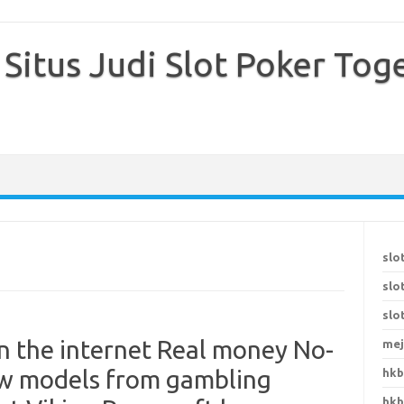
Situs Judi Slot Poker Tog
slo
slo
slo
n the internet Real money No-
mej
w models from gambling
hk
hk