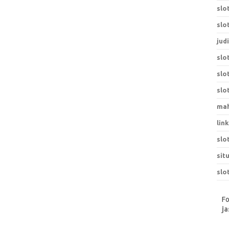
slo
slo
jud
slo
slo
slo
ma
link
slo
sit
slo
Fo
ja