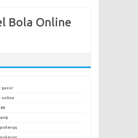
el Bola Online
t gacor
t online
t88
avip
bpokerqq
bpokerqq