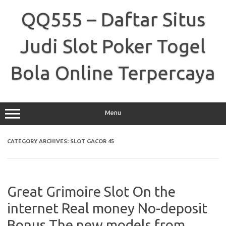
Skip
to
QQ555 – Daftar Situs
content
Judi Slot Poker Togel
Bola Online Terpercaya
Menu
CATEGORY ARCHIVES:
SLOT GACOR 45
Great Grimoire Slot On the
internet Real money No-deposit
Bonus The new models from