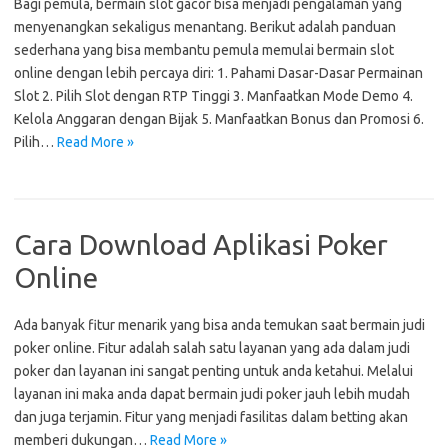
Bagi pemula, bermain slot gacor bisa menjadi pengalaman yang
menyenangkan sekaligus menantang. Berikut adalah panduan
sederhana yang bisa membantu pemula memulai bermain slot
online dengan lebih percaya diri: 1. Pahami Dasar-Dasar Permainan
Slot 2. Pilih Slot dengan RTP Tinggi 3. Manfaatkan Mode Demo 4.
Kelola Anggaran dengan Bijak 5. Manfaatkan Bonus dan Promosi 6.
Pilih…
Read More »
Cara Download Aplikasi Poker
Online
Ada banyak fitur menarik yang bisa anda temukan saat bermain judi
poker online. Fitur adalah salah satu layanan yang ada dalam judi
poker dan layanan ini sangat penting untuk anda ketahui. Melalui
layanan ini maka anda dapat bermain judi poker jauh lebih mudah
dan juga terjamin. Fitur yang menjadi fasilitas dalam betting akan
memberi dukungan…
Read More »