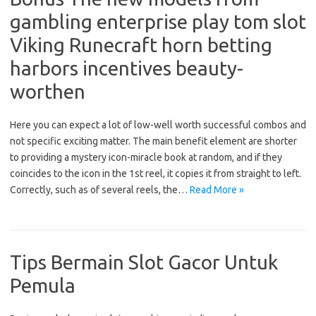
gambling enterprise play tom slot
Viking Runecraft horn betting
harbors incentives beauty-
worthen
Here you can expect a lot of low-well worth successful combos and
not specific exciting matter. The main benefit element are shorter
to providing a mystery icon-miracle book at random, and if they
coincides to the icon in the 1st reel, it copies it from straight to left.
Correctly, such as of several reels, the…
Read More »
Tips Bermain Slot Gacor Untuk
Pemula