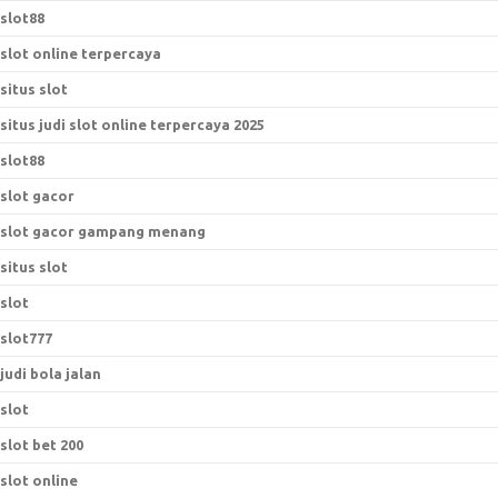
slot88
slot online terpercaya
situs slot
situs judi slot online terpercaya 2025
slot88
slot gacor
slot gacor gampang menang
situs slot
slot
slot777
judi bola jalan
slot
slot bet 200
slot online