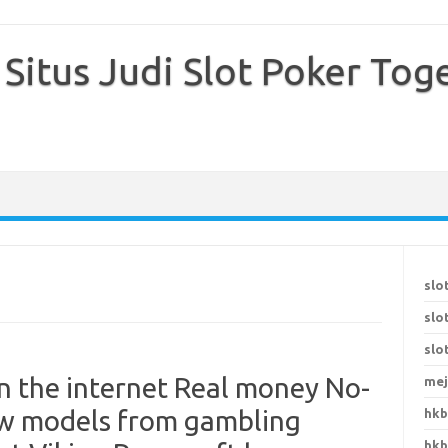
Situs Judi Slot Poker Tog
slo
slo
slo
n the internet Real money No-
mej
w models from gambling
hk
hk