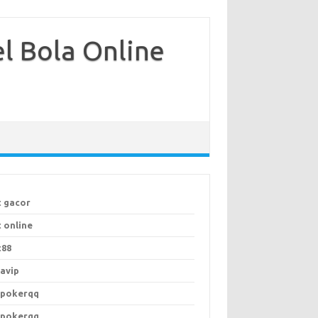
el Bola Online
t gacor
t online
t88
avip
bpokerqq
bpokerqq