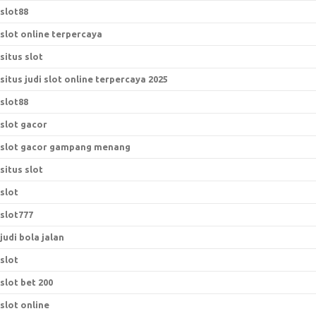
slot88
slot online terpercaya
situs slot
situs judi slot online terpercaya 2025
slot88
slot gacor
slot gacor gampang menang
situs slot
slot
slot777
judi bola jalan
slot
slot bet 200
slot online