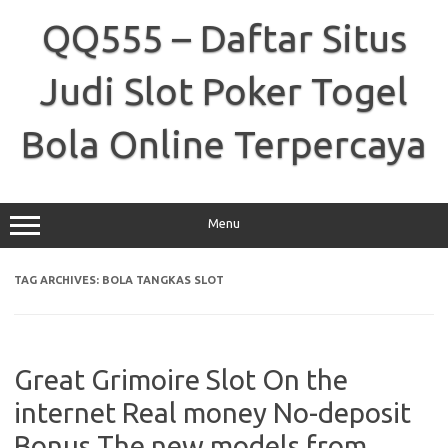
Skip
to
QQ555 – Daftar Situs
content
Judi Slot Poker Togel
Bola Online Terpercaya
Menu
TAG ARCHIVES:
BOLA TANGKAS SLOT
Great Grimoire Slot On the
internet Real money No-deposit
Bonus The new models from