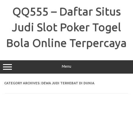
Skip
to
QQ555 – Daftar Situs
content
Judi Slot Poker Togel
Bola Online Terpercaya
Menu
CATEGORY ARCHIVES:
DEWA JUDI TERHEBAT DI DUNIA