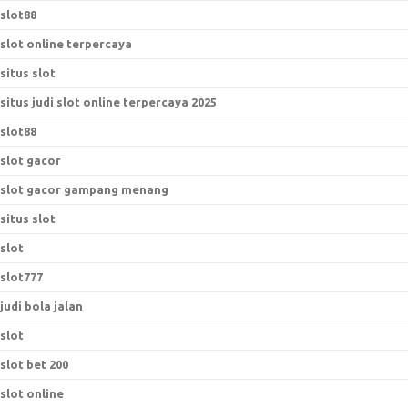
slot88
slot online terpercaya
situs slot
situs judi slot online terpercaya 2025
slot88
slot gacor
slot gacor gampang menang
situs slot
slot
slot777
judi bola jalan
slot
slot bet 200
slot online