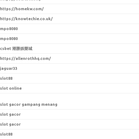
https://homekw.com/
https://knowtechie.co.uk/
mpo8080
mpo8080
csbet 潮勝娛樂城
https://allenrothhq.com/
jaguar33
slot88
slot online
slot gacor gampang menang
slot gacor
slot gacor
slot88