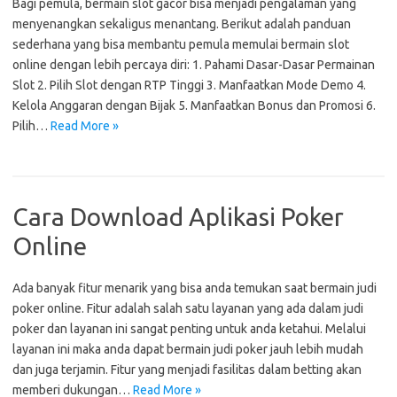
Bagi pemula, bermain slot gacor bisa menjadi pengalaman yang
menyenangkan sekaligus menantang. Berikut adalah panduan
sederhana yang bisa membantu pemula memulai bermain slot
online dengan lebih percaya diri: 1. Pahami Dasar-Dasar Permainan
Slot 2. Pilih Slot dengan RTP Tinggi 3. Manfaatkan Mode Demo 4.
Kelola Anggaran dengan Bijak 5. Manfaatkan Bonus dan Promosi 6.
Pilih…
Read More »
Cara Download Aplikasi Poker
Online
Ada banyak fitur menarik yang bisa anda temukan saat bermain judi
poker online. Fitur adalah salah satu layanan yang ada dalam judi
poker dan layanan ini sangat penting untuk anda ketahui. Melalui
layanan ini maka anda dapat bermain judi poker jauh lebih mudah
dan juga terjamin. Fitur yang menjadi fasilitas dalam betting akan
memberi dukungan…
Read More »