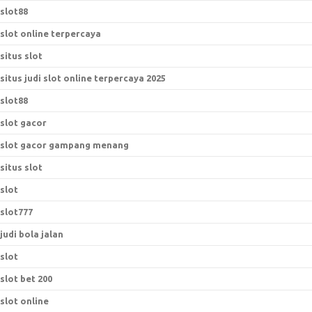
slot88
slot online terpercaya
situs slot
situs judi slot online terpercaya 2025
slot88
slot gacor
slot gacor gampang menang
situs slot
slot
slot777
judi bola jalan
slot
slot bet 200
slot online