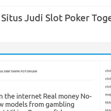
Situs Judi Slot Poker Tog
slo
LSA 5000 TANPA POTONGAN
slo
slo
n the internet Real money No-
mej
w models from gambling
hk
hk