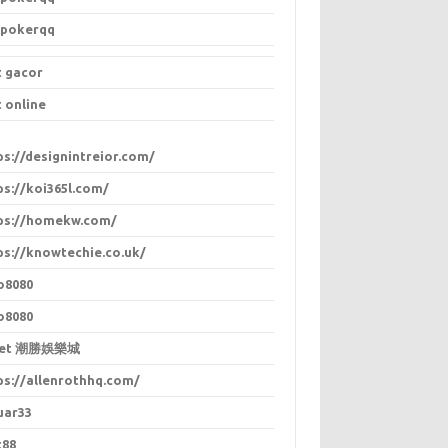
bpokerqq
t gacor
t online
ps://designintreior.com/
ps://koi365l.com/
ps://homekw.com/
ps://knowtechie.co.uk/
o8080
o8080
bet 潮勝娛樂城
ps://allenrothhq.com/
uar33
t88