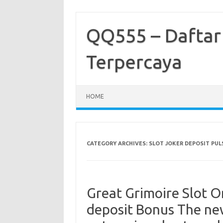
Skip
to
content
QQ555 – Daftar 
Terpercaya
HOME
CATEGORY ARCHIVES:
SLOT JOKER DEPOSIT PU
Great Grimoire Slot O
deposit Bonus The ne