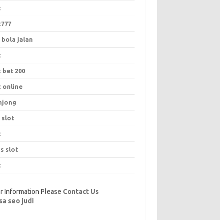
t
t777
i bola jalan
t
t bet 200
t online
hjong
 slot
t
us slot
t
r Information Please
Contact Us
sa seo judi