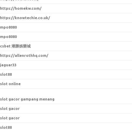
https://homekw.com/
https://knowtechie.co.uk/
mpo8080
mpo8080
csbet 潮勝娛樂城
https://allenrothhq.com/
jaguar33
slot88
slot online
slot gacor gampang menang
slot gacor
slot gacor
slot88