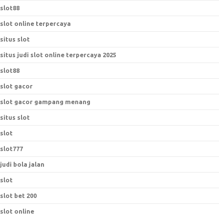
slot88
slot online terpercaya
situs slot
situs judi slot online terpercaya 2025
slot88
slot gacor
slot gacor gampang menang
situs slot
slot
slot777
judi bola jalan
slot
slot bet 200
slot online