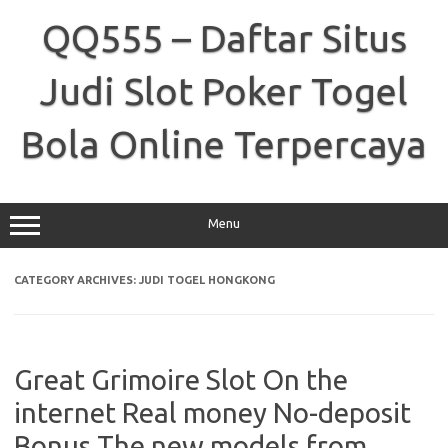
Skip
to
QQ555 – Daftar Situs
content
Judi Slot Poker Togel
Bola Online Terpercaya
Menu
CATEGORY ARCHIVES:
JUDI TOGEL HONGKONG
Great Grimoire Slot On the
internet Real money No-deposit
Bonus The new models from