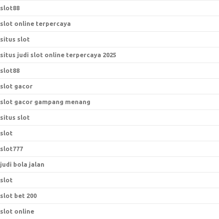
slot88
slot online terpercaya
situs slot
situs judi slot online terpercaya 2025
slot88
slot gacor
slot gacor gampang menang
situs slot
slot
slot777
judi bola jalan
slot
slot bet 200
slot online