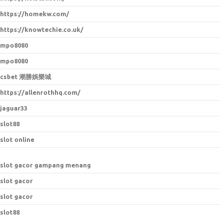
https://homekw.com/
https://knowtechie.co.uk/
mpo8080
mpo8080
csbet 潮勝娛樂城
https://allenrothhq.com/
jaguar33
slot88
slot online
slot gacor gampang menang
slot gacor
slot gacor
slot88