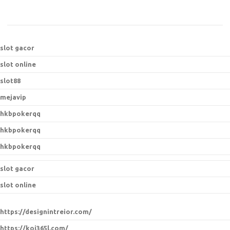
slot gacor
slot online
slot88
mejavip
hkbpokerqq
hkbpokerqq
hkbpokerqq
slot gacor
slot online
https://designintreior.com/
https://koi365l.com/