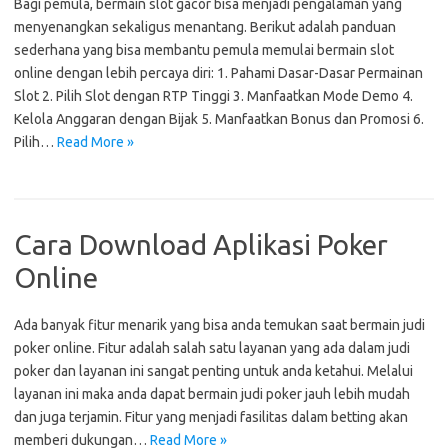
Bagi pemula, bermain slot gacor bisa menjadi pengalaman yang
menyenangkan sekaligus menantang. Berikut adalah panduan
sederhana yang bisa membantu pemula memulai bermain slot
online dengan lebih percaya diri: 1. Pahami Dasar-Dasar Permainan
Slot 2. Pilih Slot dengan RTP Tinggi 3. Manfaatkan Mode Demo 4.
Kelola Anggaran dengan Bijak 5. Manfaatkan Bonus dan Promosi 6.
Pilih…
Read More »
Cara Download Aplikasi Poker
Online
Ada banyak fitur menarik yang bisa anda temukan saat bermain judi
poker online. Fitur adalah salah satu layanan yang ada dalam judi
poker dan layanan ini sangat penting untuk anda ketahui. Melalui
layanan ini maka anda dapat bermain judi poker jauh lebih mudah
dan juga terjamin. Fitur yang menjadi fasilitas dalam betting akan
memberi dukungan…
Read More »