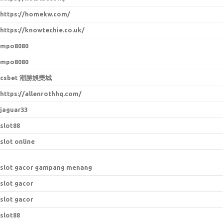
https://homekw.com/
https://knowtechie.co.uk/
mpo8080
mpo8080
csbet 潮勝娛樂城
https://allenrothhq.com/
jaguar33
slot88
slot online
slot gacor gampang menang
slot gacor
slot gacor
slot88