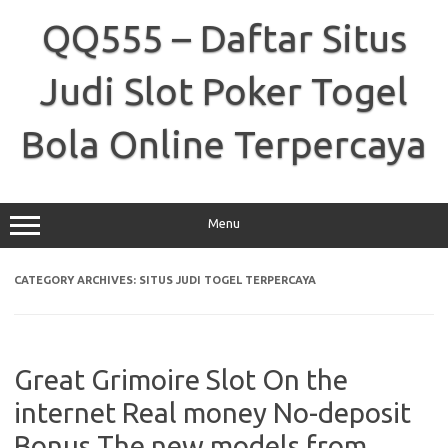
Skip
to
QQ555 – Daftar Situs
content
Judi Slot Poker Togel
Bola Online Terpercaya
Menu
CATEGORY ARCHIVES:
SITUS JUDI TOGEL TERPERCAYA
Great Grimoire Slot On the
internet Real money No-deposit
Bonus The new models from