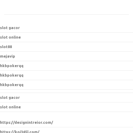
slot gacor
slot online
slot88
mejavip
hkbpokerqq
hkbpokerqq
hkbpokerqq
slot gacor
slot online
https://designintreior.com/
https://koi365l.com/