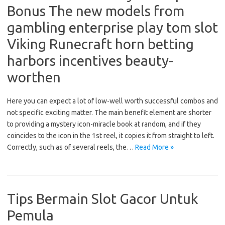
Bonus The new models from
gambling enterprise play tom slot
Viking Runecraft horn betting
harbors incentives beauty-
worthen
Here you can expect a lot of low-well worth successful combos and
not specific exciting matter. The main benefit element are shorter
to providing a mystery icon-miracle book at random, and if they
coincides to the icon in the 1st reel, it copies it from straight to left.
Correctly, such as of several reels, the…
Read More »
Tips Bermain Slot Gacor Untuk
Pemula