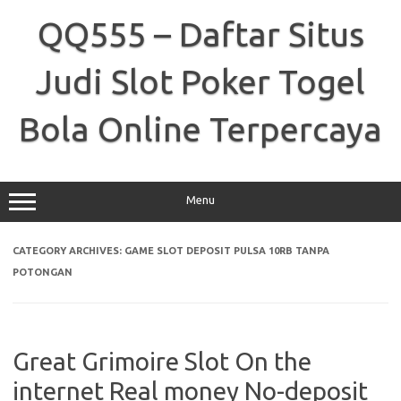
Skip
to
QQ555 – Daftar Situs
content
Judi Slot Poker Togel
Bola Online Terpercaya
Menu
CATEGORY ARCHIVES:
GAME SLOT DEPOSIT PULSA 10RB TANPA
POTONGAN
Great Grimoire Slot On the
internet Real money No-deposit