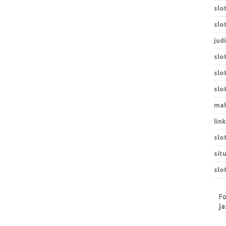
slo
slo
jud
slo
slo
slo
ma
link
slo
sit
slo
Fo
ja