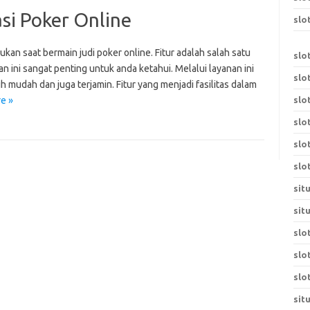
si Poker Online
slo
kan saat bermain judi poker online. Fitur adalah salah satu
slo
n ini sangat penting untuk anda ketahui. Melalui layanan ini
slo
h mudah dan juga terjamin. Fitur yang menjadi fasilitas dalam
e »
slo
slo
slo
slo
sit
sit
slo
slo
slo
sit