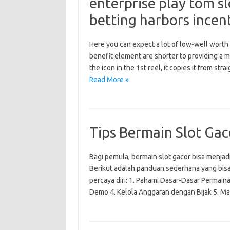
enterprise play tom s
betting harbors ince
Here you can expect a lot of low-well worth
benefit element are shorter to providing a m
the icon in the 1st reel, it copies it from str
Read More »
Tips Bermain Slot Ga
Bagi pemula, bermain slot gacor bisa menj
Berikut adalah panduan sederhana yang bis
percaya diri: 1. Pahami Dasar-Dasar Permain
Demo 4. Kelola Anggaran dengan Bijak 5. M