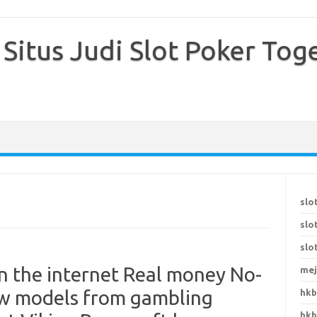
Situs Judi Slot Poker Tog
slo
slo
slo
n the internet Real money No-
mej
w models from gambling
hk
hk