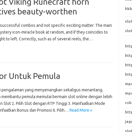
lot Viking Runecraft horn
hk
ntives beauty-worthen
slo
 successful combos and not specific exciting matter. The main
slo
ystery icon-miracle book at random, and if they coincides to
aight to left. Correctly, such as of several reels, the…
htt
htt
htt
cor Untuk Pemula
htt
mp
adi pengalaman yang menyenangkan sekaligus menantang.
mp
a membantu pemula memulai bermain slot online dengan lebih
cs
an Slot 2. Pilih Slot dengan RTP Tinggi 3. Manfaatkan Mode
anfaatkan Bonus dan Promosi 6. Pilih…
Read More »
htt
jag
slo