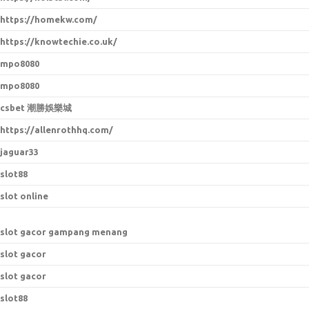
https://homekw.com/
https://knowtechie.co.uk/
mpo8080
mpo8080
csbet 潮勝娛樂城
https://allenrothhq.com/
jaguar33
slot88
slot online
slot gacor gampang menang
slot gacor
slot gacor
slot88