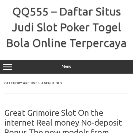
Skip
to
QQ555 – Daftar Situs
content
Judi Slot Poker Togel
Bola Online Terpercaya
Menu
CATEGORY ARCHIVES:
AGEN JUDI 3
Great Grimoire Slot On the
internet Real money No-deposit
Bonus The new models from