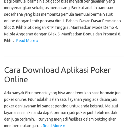
Bagi pemula, bermain slot gacor bisa menjadi pengalaman yang
menyenangkan sekaligus menantang. Berikut adalah panduan
sederhana yang bisa membantu pemula memulai bermain slot
online dengan lebih percaya diri: 1. Pahami Dasar-Dasar Permainan
Slot 2. Pilih Slot dengan RTP Tinggi 3. Manfaatkan Mode Demo 4.
Kelola Anggaran dengan Bijak 5. Manfaatkan Bonus dan Promosi 6.
Pilih…
Read More »
Cara Download Aplikasi Poker
Online
Ada banyak fitur menarik yang bisa anda temukan saat bermain judi
poker online. Fitur adalah salah satu layanan yang ada dalam judi
poker dan layanan ini sangat penting untuk anda ketahui. Melalui
layanan ini maka anda dapat bermain judi poker jauh lebih mudah
dan juga terjamin. Fitur yang menjadi fasilitas dalam betting akan
memberi dukungan…
Read More »