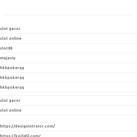
slot gacor
slot online
slot88
mejavip
hkbpokerqq
hkbpokerqq
hkbpokerqq
slot gacor
slot online
https://designintreior.com/
https://koi365l.com/