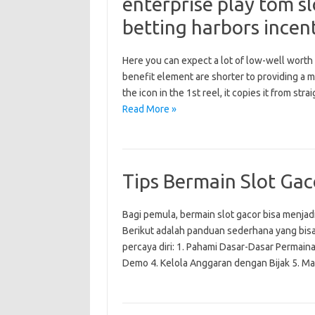
enterprise play tom s
betting harbors ince
Here you can expect a lot of low-well worth
benefit element are shorter to providing a m
the icon in the 1st reel, it copies it from str
Read More »
Tips Bermain Slot Ga
Bagi pemula, bermain slot gacor bisa menj
Berikut adalah panduan sederhana yang bis
percaya diri: 1. Pahami Dasar-Dasar Permain
Demo 4. Kelola Anggaran dengan Bijak 5. M