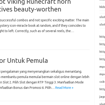
lot Viking Runecraft horn
hk
ntives beauty-worthen
slo
 successful combos and not specific exciting matter. The main
slo
ystery icon-miracle book at random, and if they coincides to
aight to left. Correctly, such as of several reels, the…
htt
htt
htt
cor Untuk Pemula
htt
mp
adi pengalaman yang menyenangkan sekaligus menantang.
mp
a membantu pemula memulai bermain slot online dengan lebih
cs
an Slot 2. Pilih Slot dengan RTP Tinggi 3. Manfaatkan Mode
anfaatkan Bonus dan Promosi 6. Pilih…
Read More »
htt
jag
slo