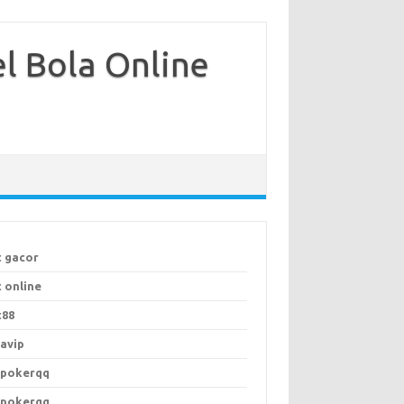
el Bola Online
t gacor
t online
t88
avip
bpokerqq
bpokerqq