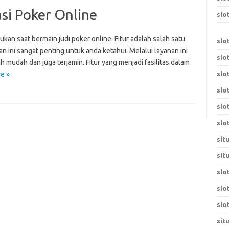
si Poker Online
slo
kan saat bermain judi poker online. Fitur adalah salah satu
slo
n ini sangat penting untuk anda ketahui. Melalui layanan ini
slo
h mudah dan juga terjamin. Fitur yang menjadi fasilitas dalam
e »
slo
slo
slo
slo
sit
sit
slo
slo
slo
sit