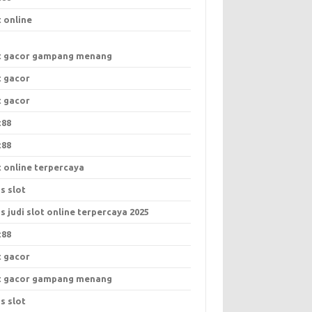
t online
t gacor gampang menang
t gacor
t gacor
t88
t88
t online terpercaya
us slot
us judi slot online terpercaya 2025
t88
t gacor
t gacor gampang menang
us slot