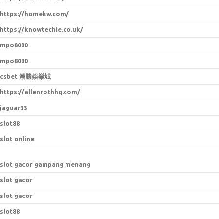
https://homekw.com/
https://knowtechie.co.uk/
mpo8080
mpo8080
csbet 潮勝娛樂城
https://allenrothhq.com/
jaguar33
slot88
slot online
slot gacor gampang menang
slot gacor
slot gacor
slot88