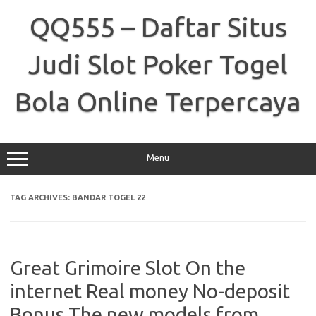
Skip
to
QQ555 – Daftar Situs
content
Judi Slot Poker Togel
Bola Online Terpercaya
Menu
TAG ARCHIVES:
BANDAR TOGEL 22
Great Grimoire Slot On the
internet Real money No-deposit
Bonus The new models from