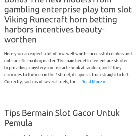
gambling enterprise play tom slot
Viking Runecraft horn betting
harbors incentives beauty-
worthen
Here you can expect a lot of low-well worth successful combos and
not specific exciting matter. The main benefit element are shorter
to providing a mystery icon-miracle book at random, and if they
coincides to the icon in the 1st reel, it copies it from straight to left.
Correctly, such as of several reels, the…
Read More »
Tips Bermain Slot Gacor Untuk
Pemula