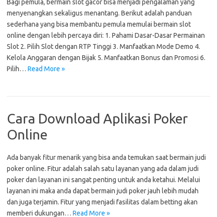
Bagi pemula, bermain slot gacor bisa menjadi pengalaman yang
menyenangkan sekaligus menantang. Berikut adalah panduan
sederhana yang bisa membantu pemula memulai bermain slot
online dengan lebih percaya diri: 1. Pahami Dasar-Dasar Permainan
Slot 2. Pilih Slot dengan RTP Tinggi 3. Manfaatkan Mode Demo 4.
Kelola Anggaran dengan Bijak 5. Manfaatkan Bonus dan Promosi 6.
Pilih…
Read More »
Cara Download Aplikasi Poker
Online
Ada banyak fitur menarik yang bisa anda temukan saat bermain judi
poker online. Fitur adalah salah satu layanan yang ada dalam judi
poker dan layanan ini sangat penting untuk anda ketahui. Melalui
layanan ini maka anda dapat bermain judi poker jauh lebih mudah
dan juga terjamin. Fitur yang menjadi fasilitas dalam betting akan
memberi dukungan…
Read More »