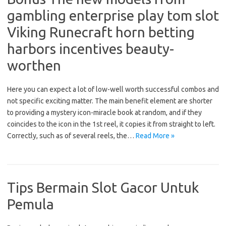
gambling enterprise play tom slot
Viking Runecraft horn betting
harbors incentives beauty-
worthen
Here you can expect a lot of low-well worth successful combos and
not specific exciting matter. The main benefit element are shorter
to providing a mystery icon-miracle book at random, and if they
coincides to the icon in the 1st reel, it copies it from straight to left.
Correctly, such as of several reels, the…
Read More »
Tips Bermain Slot Gacor Untuk
Pemula