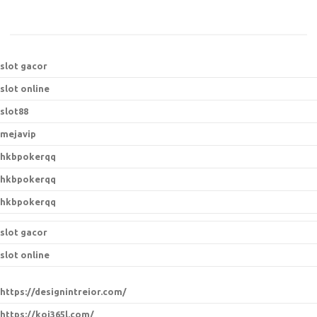
slot gacor
slot online
slot88
mejavip
hkbpokerqq
hkbpokerqq
hkbpokerqq
slot gacor
slot online
https://designintreior.com/
https://koi365l.com/