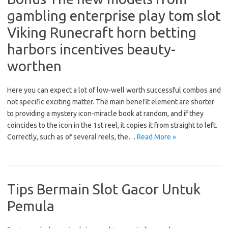
gambling enterprise play tom slot
Viking Runecraft horn betting
harbors incentives beauty-
worthen
Here you can expect a lot of low-well worth successful combos and
not specific exciting matter. The main benefit element are shorter
to providing a mystery icon-miracle book at random, and if they
coincides to the icon in the 1st reel, it copies it from straight to left.
Correctly, such as of several reels, the…
Read More »
Tips Bermain Slot Gacor Untuk
Pemula