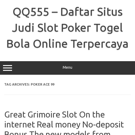
Skip
to
QQ555 – Daftar Situs
content
Judi Slot Poker Togel
Bola Online Terpercaya
Menu
TAG ARCHIVES:
POKER ACE 99
Great Grimoire Slot On the
internet Real money No-deposit
Bonus The new models from