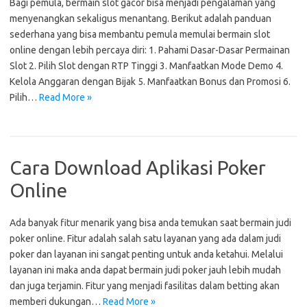
Bagi pemula, bermain slot gacor bisa menjadi pengalaman yang
menyenangkan sekaligus menantang. Berikut adalah panduan
sederhana yang bisa membantu pemula memulai bermain slot
online dengan lebih percaya diri: 1. Pahami Dasar-Dasar Permainan
Slot 2. Pilih Slot dengan RTP Tinggi 3. Manfaatkan Mode Demo 4.
Kelola Anggaran dengan Bijak 5. Manfaatkan Bonus dan Promosi 6.
Pilih…
Read More »
Cara Download Aplikasi Poker
Online
Ada banyak fitur menarik yang bisa anda temukan saat bermain judi
poker online. Fitur adalah salah satu layanan yang ada dalam judi
poker dan layanan ini sangat penting untuk anda ketahui. Melalui
layanan ini maka anda dapat bermain judi poker jauh lebih mudah
dan juga terjamin. Fitur yang menjadi fasilitas dalam betting akan
memberi dukungan…
Read More »