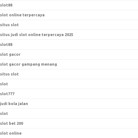
slot88
slot online terpercaya
situs slot
situs judi slot online terpercaya 2025
slot88
slot gacor
slot gacor gampang menang
situs slot
slot
slot777
judi bola jalan
slot
slot bet 200
slot online