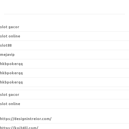
slot gacor
slot online
slot88
mejavip
hkbpokerqq
hkbpokerqq
hkbpokerqq
slot gacor
slot online
https://designintreior.com/
https://koi365l.com/