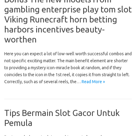
gambling enterprise play tom slot
Viking Runecraft horn betting
harbors incentives beauty-
worthen
Here you can expect a lot of low-well worth successful combos and
not specific exciting matter. The main benefit element are shorter
to providing a mystery icon-miracle book at random, and if they
coincides to the icon in the 1st reel, it copies it from straight to left.
Correctly, such as of several reels, the…
Read More »
Tips Bermain Slot Gacor Untuk
Pemula