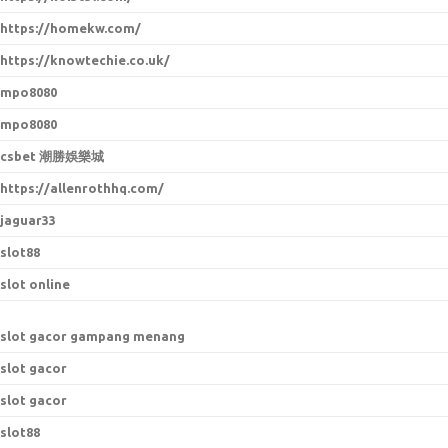
https://homekw.com/
https://knowtechie.co.uk/
mpo8080
mpo8080
csbet 潮勝娛樂城
https://allenrothhq.com/
jaguar33
slot88
slot online
slot gacor gampang menang
slot gacor
slot gacor
slot88