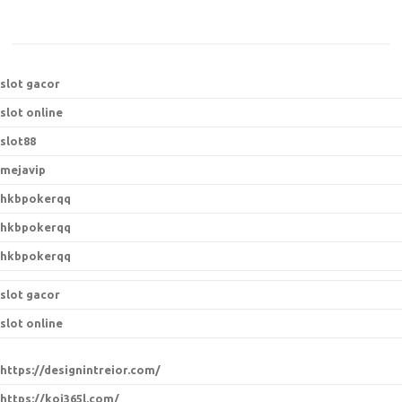
slot gacor
slot online
slot88
mejavip
hkbpokerqq
hkbpokerqq
hkbpokerqq
slot gacor
slot online
https://designintreior.com/
https://koi365l.com/