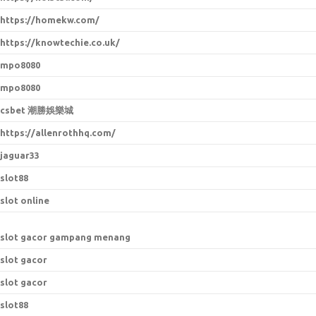
https://homekw.com/
https://knowtechie.co.uk/
mpo8080
mpo8080
csbet 潮勝娛樂城
https://allenrothhq.com/
jaguar33
slot88
slot online
slot gacor gampang menang
slot gacor
slot gacor
slot88