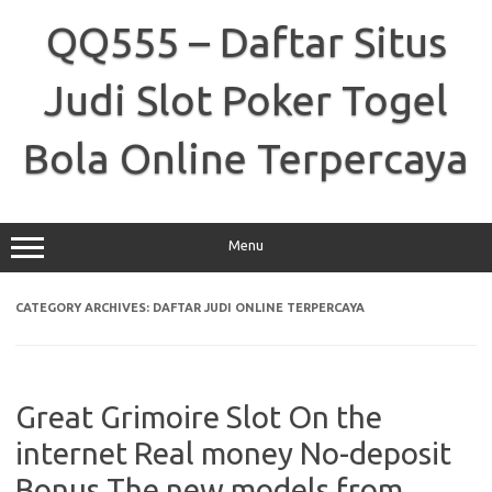
Skip
to
QQ555 – Daftar Situs
content
Judi Slot Poker Togel
Bola Online Terpercaya
Menu
CATEGORY ARCHIVES:
DAFTAR JUDI ONLINE TERPERCAYA
Great Grimoire Slot On the
internet Real money No-deposit
Bonus The new models from