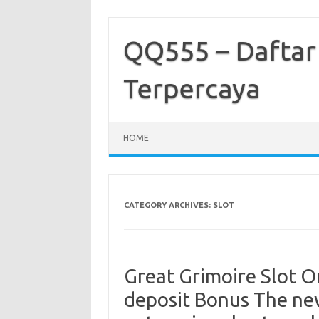
Skip
to
content
QQ555 – Daftar 
Terpercaya
HOME
CATEGORY ARCHIVES:
SLOT
Great Grimoire Slot O
deposit Bonus The ne