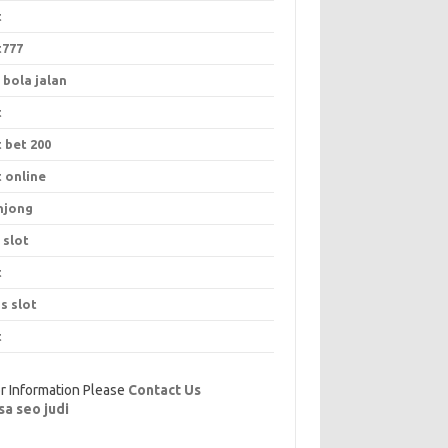
t
t777
i bola jalan
t
t bet 200
t online
hjong
 slot
t
us slot
t
r Information Please
Contact Us
sa seo judi