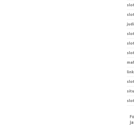
slo
slo
jud
slo
slo
slo
ma
link
slo
sit
slo
Fo
ja