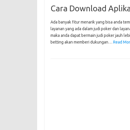
Cara Download Aplika
Ada banyak fitur menarik yang bisa anda temu
layanan yang ada dalam judi poker dan layana
maka anda dapat bermain judi poker jauh lebi
betting akan memberi dukungan…
Read Mor