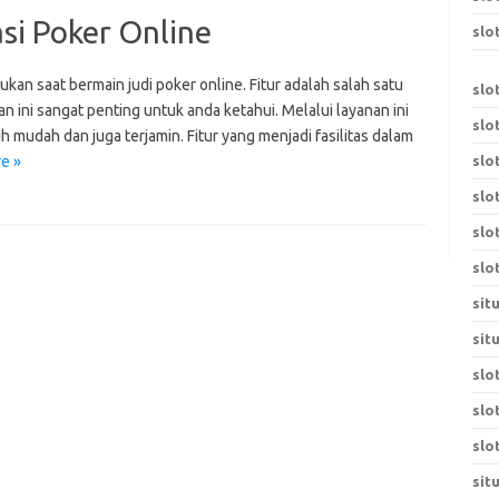
si Poker Online
slo
kan saat bermain judi poker online. Fitur adalah salah satu
slo
n ini sangat penting untuk anda ketahui. Melalui layanan ini
slo
h mudah dan juga terjamin. Fitur yang menjadi fasilitas dalam
e »
slo
slo
slo
slo
sit
sit
slo
slo
slo
sit