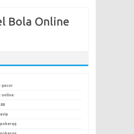
el Bola Online
t gacor
t online
t88
avip
bpokerqq
bpokerqq